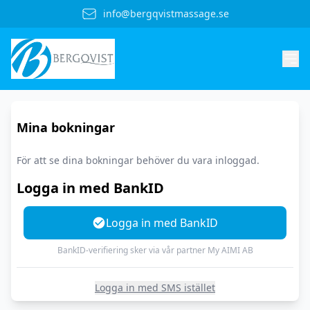
info@bergqvistmassage.se
Mina bokningar
För att se dina bokningar behöver du vara inloggad.
Logga in med BankID
Logga in med BankID
BankID-verifiering sker via vår partner My AIMI AB
Logga in med SMS istället